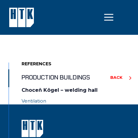
Skip
to
MEN
content
REFERENCES
PRODUCTION BUILDINGS
BACK
Choceň Kögel – welding hall
Ventilation