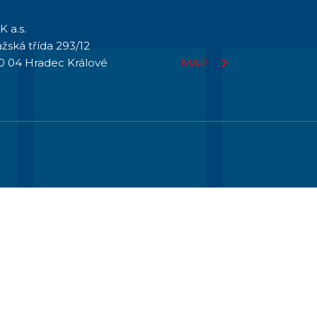
K a.s.
ažská třída 293/12
0 04 Hradec Králové
MAP