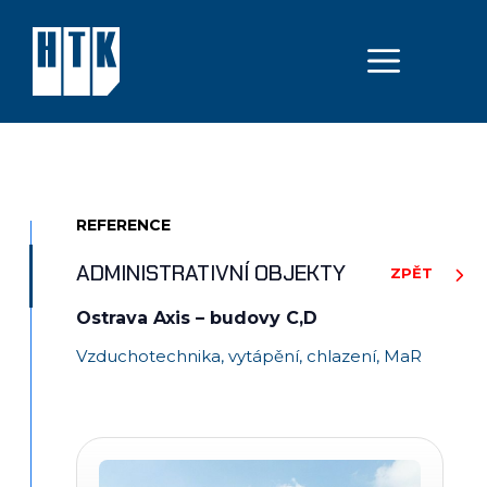
Přeskočit
na
MEN
obsah
REFERENCE
ADMINISTRATIVNÍ OBJEKTY
ZPĚT
Ostrava Axis – budovy C,D
Vzduchotechnika, vytápění, chlazení, MaR