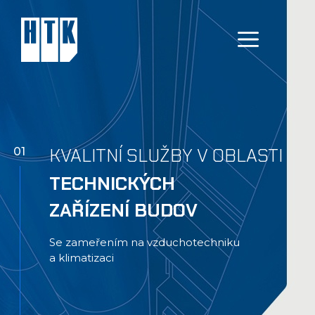
Přeskočit
na
MEN
obsah
KVALITNÍ SLUŽBY V OBLASTI
01
TECHNICKÝCH
ZAŘÍZENÍ BUDOV
Se zameřením na vzduchotechniku
a klimatizaci