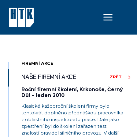
Přeskočit
na
MEN
obsah
FIREMNÍ AKCE
NAŠE FIREMNÍ AKCE
ZPĚT
Roční firemní školení, Krkonoše, Černý
Důl – leden 2010
Klasické každoroční školení firmy bylo
tentokrát doplněno přednáškou pracovníka
z oblastního inspektorátu práce. Dále jako
zpestření byl do školení zařazen test
znalostí pravidel silničního provozu. V další