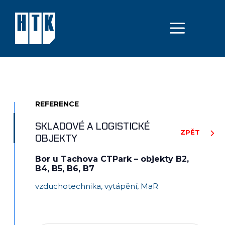
Přeskočit
na
MEN
obsah
REFERENCE
SKLADOVÉ A LOGISTICKÉ
ZPĚT
OBJEKTY
Bor u Tachova CTPark – objekty B2,
B4, B5, B6, B7
vzduchotechnika, vytápění, MaR